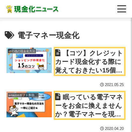
電子マネー現金化
その他の現金化方法
【コツ】クレジット
カード現金化する際に
覚えておきたい15個の
コツ
2021.05.25
amazonギフト券現金化
眠っている電子マネ
ーをお金に換えません
か？電子マネーを現金
化する方法を一覧形式
2020.04.20
でご紹介