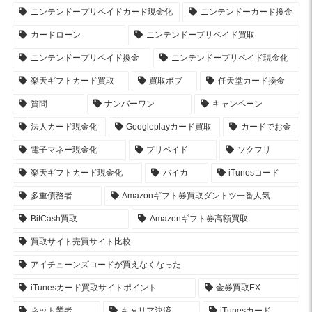
ニンテンドープリペイドカード現金化
ニンテンドーカード換金
カードローン
ニンテンドープリペイド買取
ニンテンドープリペイド換金
ニンテンドープリペイド現金化
楽天ギフトカード買取
買取ボブ
任天堂カード換金
質問
ナンバーワン
キャンペーン
法人カード現金化
Googleplayカード買取
カードでお金
電子マネー現金化
プリペイド
ソクフリ
楽天ギフトカード現金化
バイカ
iTunesコード
多重債務者
Amazonギフト券買取ダントツ一番人気
BitCash買取
Amazonギフト券高額買取
買取サイト売買サイト比較
アイチューンズコードが買えなくなった
iTunesカード買取サイトポイント
金券買取EX
ネット業者
キャリア決済
iTunesカード