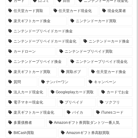
カード
口コミ
回答
ニンテンドーカード現金化
任天堂カード買取
任天堂カード現金化
現金化業者
楽天ギフトカード換金
ニンテンドーカード買取
ニンテンドープリペイドカード換金
ニンテンドープリペイドカード現金化
ニンテンドーカード換金
カードローン
ニンテンドープリペイド買取
ニンテンドープリペイド換金
ニンテンドープリペイド現金化
楽天ギフトカード買取
買取ボブ
任天堂カード換金
質問
ナンバーワン
キャンペーン
法人カード現金化
Googleplayカード買取
カードでお金
電子マネー現金化
プリペイド
ソクフリ
楽天ギフトカード現金化
バイカ
iTunesコード
多重債務者
Amazonギフト券買取ダントツ一番人気
BitCash買取
Amazonギフト券高額買取