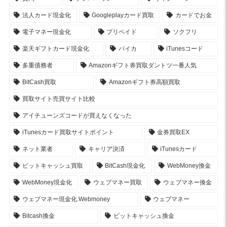
法人カード現金化
Googleplayカード買取
カードでお金
電子マネー現金化
プリペイド
ソクフリ
楽天ギフトカード現金化
バイカ
iTunesコード
多重債務者
Amazonギフト券買取ダントツ一番人気
BitCash買取
Amazonギフト券高額買取
買取サイト売買サイト比較
アイチューンズコードが買えなくなった
iTunesカード買取サイトポイント
金券買取EX
ネット業者
キャリア決済
iTunesカード
ビットキャッシュ買取
BitCash現金化
WebMoney換金
WebMoney現金化
ウェブマネー買取
ウェブマネー換金
ウェブマネー現金化.Webmoney
ウェブマネー
Bitcash換金
ビットキャッシュ換金