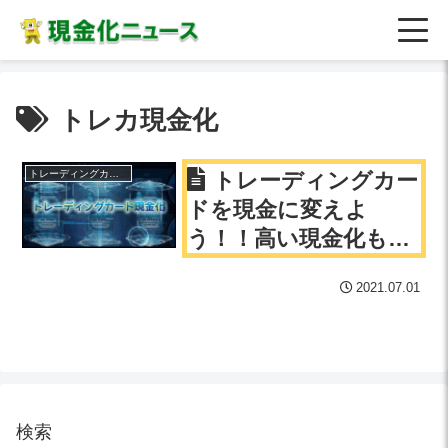
トレカ現金化
トレーディングカード現金化
トレーディングカー
ドを現金に変えよ
う！！高い現金化も夢
じゃない！！得する売
2021.07.01
り方、買い方について
徹底解説します！！
検索