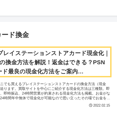
カード換金
プレイステーションストアカード現金化｜
つの換金方法を解説！返金はできる？PSN
ード最良の現金化方法をご案内
layStationCard】
ビニでも買えるプレイステーションストアカードの換金方法（現金
に迫ります。買取サイトを中心にご紹介する現金化方法は三種類。即
、即時振込、24時間営業が約束される現金化方法も掲載。お金がな
24時間年中無休で現金化が可能なので思い立ったその場でお金を受
ることが可能です。さらに業界最高換金率を実現するヒミツの方法も
2022.02.15
しあなたの現金化をサポートします。