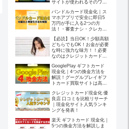
サイトが使われるそのワケ
は？
バンドルカード現金化｜ス
マホアプリで安全に即日5
万円が手に入る2つの方
法！・審査ナシ・クレカ不
要
【必読】当日OK！少額高額
どちらでもOK！お金が必要
な時に強力な味方！！必要
なのはクレジットカードだ
けでお金を受け取る方法と
GooglePlay ギフトカード
は？
現金化｜4つの換金方法を
解説！グーグルプレイギフ
トカード買取サイトは高換
金率を実現します！
クレジットカード現金化 優
良店 口コミを比較リサーチ
｜現金化サイト人気ランキ
ングを発表！
楽天 ギフトカード 現金化｜
5つの換金方法を解説しま