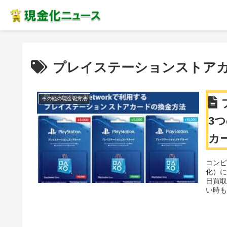
プレイステーションストア
その他の現金化方法
3
カ
【P
コン
化）
日買取
い時も
け取
掲載