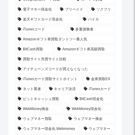
電子マネー現金化
プリペイド
ソクフリ
楽天ギフトカード現金化
バイカ
iTunesコード
多重債務者
Amazonギフト券買取ダントツ一番人気
BitCash買取
Amazonギフト券高額買取
買取サイト売買サイト比較
アイチューンズコードが買えなくなった
iTunesカード買取サイトポイント
金券買取EX
ネット業者
キャリア決済
iTunesカード
ビットキャッシュ買取
BitCash現金化
WebMoney換金
WebMoney現金化
ウェブマネー買取
ウェブマネー換金
ウェブマネー現金化.Webmoney
ウェブマネー