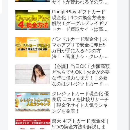
サイトが使われるそのワケ
は？
GooglePlay ギフトカード
現金化｜4つの換金方法を
解説！グーグルプレイギフ
トカード買取サイトは高換
金率を実現します！
バンドルカード現金化｜ス
マホアプリで安全に即日5
万円が手に入る2つの方
法！・審査ナシ・クレカ不
要
【必読】当日OK！少額高額
どちらでもOK！お金が必要
な時に強力な味方！！必要
なのはクレジットカードだ
けでお金を受け取る方法と
クレジットカード現金化 優
は？
良店 口コミを比較リサーチ
｜現金化サイト人気ランキ
ングを発表！
楽天 ギフトカード 現金化｜
5つの換金方法を解説しま