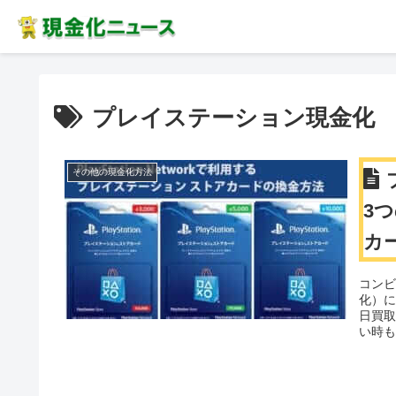
プレイステーション現金化
その他の現金化方法
3
カ
【P
コン
化）
日買取
い時も
け取
掲載