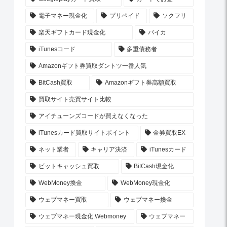
電子マネー現金化
プリペイド
ソクフリ
楽天ギフトカード現金化
バイカ
iTunesコード
多重債務者
Amazonギフト券買取ダントツ一番人気
BitCash買取
Amazonギフト券高額買取
買取サイト売買サイト比較
アイチューンズコードが買えなくなった
iTunesカード買取サイトポイント
金券買取EX
ネット業者
キャリア決済
iTunesカード
ビットキャッシュ買取
BitCash現金化
WebMoney換金
WebMoney現金化
ウェブマネー買取
ウェブマネー換金
ウェブマネー現金化.Webmoney
ウェブマネー