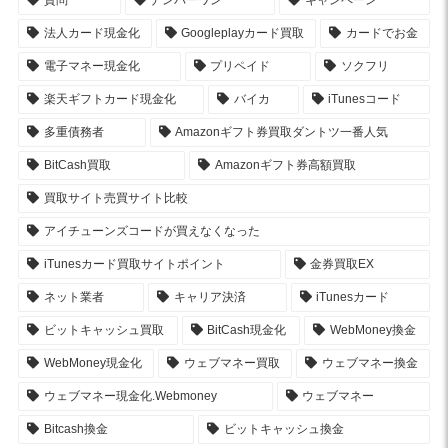
法人カード現金化
Googleplayカード買取
カードでお金
電子マネー現金化
プリペイド
ソクフリ
楽天ギフトカード現金化
バイカ
iTunesコード
多重債務者
Amazonギフト券買取ダントツ一番人気
BitCash買取
Amazonギフト券高額買取
買取サイト売買サイト比較
アイチューンズコードが買えなくなった
iTunesカード買取サイトポイント
金券買取EX
ネット業者
キャリア決済
iTunesカード
ビットキャッシュ買取
BitCash現金化
WebMoney換金
WebMoney現金化
ウェブマネー買取
ウェブマネー換金
ウェブマネー現金化.Webmoney
ウェブマネー
Bitcash換金
ビットキャッシュ換金