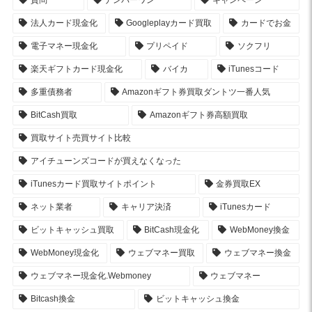
法人カード現金化
Googleplayカード買取
カードでお金
電子マネー現金化
プリペイド
ソクフリ
楽天ギフトカード現金化
バイカ
iTunesコード
多重債務者
Amazonギフト券買取ダントツ一番人気
BitCash買取
Amazonギフト券高額買取
買取サイト売買サイト比較
アイチューンズコードが買えなくなった
iTunesカード買取サイトポイント
金券買取EX
ネット業者
キャリア決済
iTunesカード
ビットキャッシュ買取
BitCash現金化
WebMoney換金
WebMoney現金化
ウェブマネー買取
ウェブマネー換金
ウェブマネー現金化.Webmoney
ウェブマネー
Bitcash換金
ビットキャッシュ換金