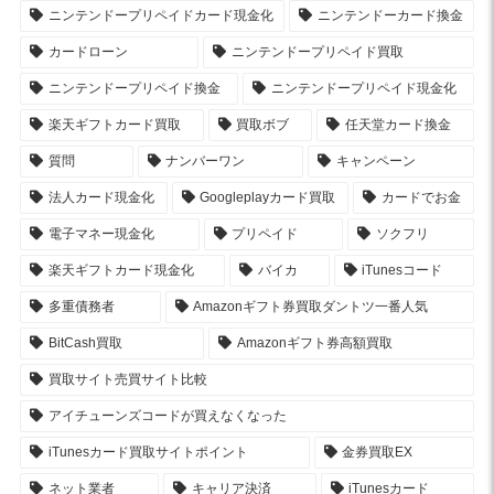
ニンテンドープリペイドカード現金化
ニンテンドーカード換金
カードローン
ニンテンドープリペイド買取
ニンテンドープリペイド換金
ニンテンドープリペイド現金化
楽天ギフトカード買取
買取ボブ
任天堂カード換金
質問
ナンバーワン
キャンペーン
法人カード現金化
Googleplayカード買取
カードでお金
電子マネー現金化
プリペイド
ソクフリ
楽天ギフトカード現金化
バイカ
iTunesコード
多重債務者
Amazonギフト券買取ダントツ一番人気
BitCash買取
Amazonギフト券高額買取
買取サイト売買サイト比較
アイチューンズコードが買えなくなった
iTunesカード買取サイトポイント
金券買取EX
ネット業者
キャリア決済
iTunesカード