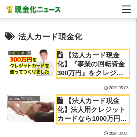
法人カード現金化
人気ランキング
【法人カード現金
化】『事業の回転資金
300万円』をクレジッ
トカードで現金化しま
2020.05.03
した。
はじめに読んでおきたい記事
【法人カード現金
化】法人用クレジット
カードなら1000万円で
も即日手にできます！
2020.02.06
資金繰りや回転資金の