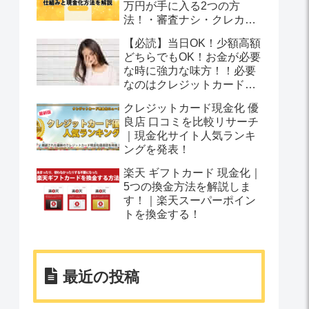
万円が手に入る2つの方
法！・審査ナシ・クレカ不
要
【必読】当日OK！少額高額
どちらでもOK！お金が必要
な時に強力な味方！！必要
なのはクレジットカードだ
けでお金を受け取る方法と
クレジットカード現金化 優
は？
良店 口コミを比較リサーチ
｜現金化サイト人気ランキ
ングを発表！
楽天 ギフトカード 現金化｜
5つの換金方法を解説しま
す！｜楽天スーパーポイン
トを換金する！
最近の投稿