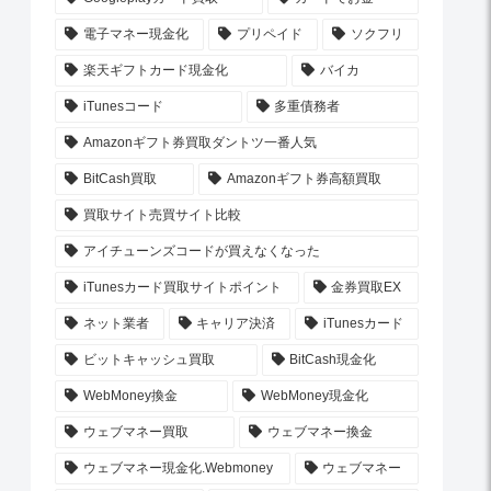
電子マネー現金化
プリペイド
ソクフリ
楽天ギフトカード現金化
バイカ
iTunesコード
多重債務者
Amazonギフト券買取ダントツ一番人気
BitCash買取
Amazonギフト券高額買取
買取サイト売買サイト比較
アイチューンズコードが買えなくなった
iTunesカード買取サイトポイント
金券買取EX
ネット業者
キャリア決済
iTunesカード
ビットキャッシュ買取
BitCash現金化
WebMoney換金
WebMoney現金化
ウェブマネー買取
ウェブマネー換金
ウェブマネー現金化.Webmoney
ウェブマネー