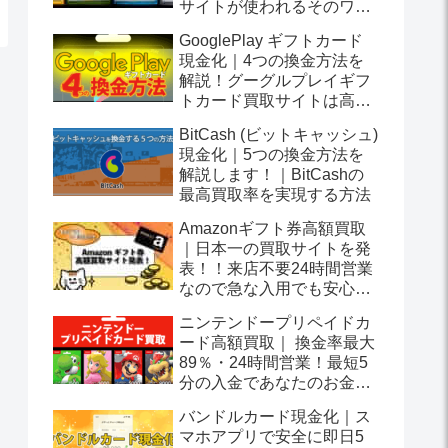
サイトが使われるそのワケ
は？
GooglePlay ギフトカード
現金化｜4つの換金方法を
解説！グーグルプレイギフ
トカード買取サイトは高換
金率を実現します！
BitCash (ビットキャッシュ)
現金化｜5つの換金方法を
解説します！｜BitCashの
最高買取率を実現する方法
Amazonギフト券高額買取
｜日本一の買取サイトを発
表！！来店不要24時間営業
なので急な入用でも安心で
す！
ニンテンドープリペイドカ
ード高額買取｜ 換金率最大
89％・24時間営業！最短5
分の入金であなたのお金つ
くりをサポートします！
バンドルカード現金化｜ス
マホアプリで安全に即日5