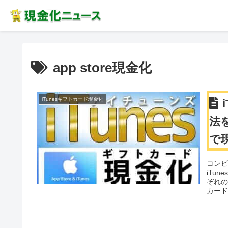
app store現金化
iTunesギフトカード現金化
法
で
コンビ
iTu
ぞれの
カー
本全