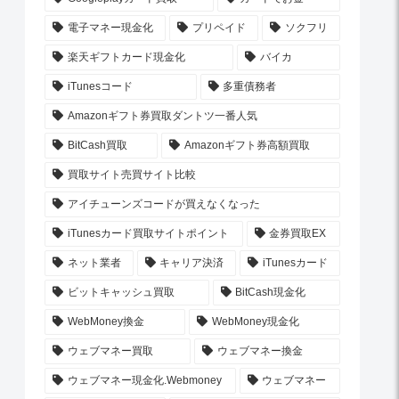
電子マネー現金化
プリペイド
ソクフリ
楽天ギフトカード現金化
バイカ
iTunesコード
多重債務者
Amazonギフト券買取ダントツ一番人気
BitCash買取
Amazonギフト券高額買取
買取サイト売買サイト比較
アイチューンズコードが買えなくなった
iTunesカード買取サイトポイント
金券買取EX
ネット業者
キャリア決済
iTunesカード
ビットキャッシュ買取
BitCash現金化
WebMoney換金
WebMoney現金化
ウェブマネー買取
ウェブマネー換金
ウェブマネー現金化.Webmoney
ウェブマネー