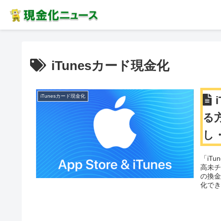
iTunesカード現金化
iTunesカード現金化
る
し
「iT
高未チ
の換金
化で
とがで
持っ
のお