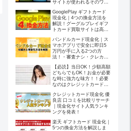
サイトが使われるそのワケ
は？
GooglePlay ギフトカード
現金化｜4つの換金方法を
解説！グーグルプレイギフ
トカード買取サイトは高換
金率を実現します！
バンドルカード現金化｜ス
マホアプリで安全に即日5
万円が手に入る2つの方
法！・審査ナシ・クレカ不
要
【必読】当日OK！少額高額
どちらでもOK！お金が必要
な時に強力な味方！！必要
なのはクレジットカードだ
けでお金を受け取る方法と
クレジットカード現金化 優
は？
良店 口コミを比較リサーチ
｜現金化サイト人気ランキ
ングを発表！
楽天 ギフトカード 現金化｜
5つの換金方法を解説しま