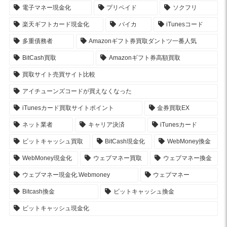
電子マネー現金化
プリペイド
ソクフリ
楽天ギフトカード現金化
バイカ
iTunesコード
多重債務者
Amazonギフト券買取ダントツ一番人気
BitCash買取
Amazonギフト券高額買取
買取サイト売買サイト比較
アイチューンズコードが買えなくなった
iTunesカード買取サイトポイント
金券買取EX
ネット業者
キャリア決済
iTunesカード
ビットキャッシュ買取
BitCash現金化
WebMoney換金
WebMoney現金化
ウェブマネー買取
ウェブマネー換金
ウェブマネー現金化.Webmoney
ウェブマネー
Bitcash換金
ビットキャッシュ換金
ビットキャッシュ現金化