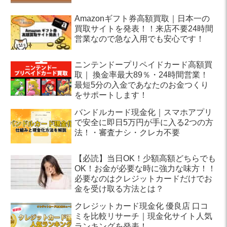
Amazonギフト券高額買取｜日本一の
買取サイトを発表！！来店不要24時間
営業なので急な入用でも安心です！
ニンテンドープリペイドカード高額買
取｜ 換金率最大89％・24時間営業！
最短5分の入金であなたのお金つくり
をサポートします！
バンドルカード現金化｜スマホアプリ
で安全に即日5万円が手に入る2つの方
法！・審査ナシ・クレカ不要
【必読】当日OK！少額高額どちらでも
OK！お金が必要な時に強力な味方！！
必要なのはクレジットカードだけでお
金を受け取る方法とは？
クレジットカード現金化 優良店 口コ
ミを比較リサーチ｜現金化サイト人気
ランキングを発表！