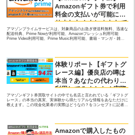
Amazonギフト券で利用
料金の支払いが可能にな
りました！クレカなしで
アマゾンプライムサービスは、対象商品のお急ぎ便送料無料、迅速な
もOK
配送特典、Prime Nowが利用可能、Amazonフレッシュ利用可能
Prime Video利用可能、Prime Music利用可能、書籍・マンガ・雑誌
が追加料金なしで読み放題など様々な特典が定額で受けられる豊かな
生活の一助となるサービスですが、会員料金の支払い方法にAmazon
ギフト券が追加されたことによりクレジットカードを利用できない環
境の方でも特典を受けられることができるようになりました。
amazonギフト券現金化
体験リポート【ギフトグ
レース編】優良店の噂は
本当？あなたの代わりに
利用してみました！実際
アマゾンギフト券買取サイトの中でも名店と言われている「ギフトグ
の換金率や振込速度は…
レース」の本当の真実、実体験から得たリアルな情報をあなただけに
教えます。この現金化業者の実際はどうなの？をコンセプトに記者が
人身御供となり、実際に利用して得られた情報を包み隠さず大公開！
真実を公開、暴露して利用者が知りたい本物の情報を提供します。
amazonギフト券現金化
Amazonで購入したもの