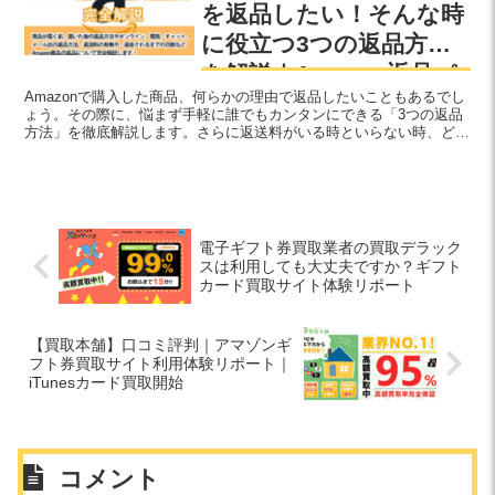
を返品したい！そんな時
に役立つ3つの返品方法
を解説｜Amazon返品パ
Amazonで購入した商品、何らかの理由で返品したいこともあるでし
ーフェクトガイド
ょう。その際に、悩まず手軽に誰でもカンタンにできる「3つの返品
方法」を徹底解説します。さらに返送料がいる時といらない時、どの
ような商品が返品できるのか？返品によるリスクの有無など、商品返
品に関して様々な角度で切り込み、ググっと迫ります。スマホからポ
チポチするだけで完了！Eメール、電話、チャットでもサポート可能
です。返品に詳細に迫る本記事は、あなたの悩みを完全解決します！
電子ギフト券買取業者の買取デラック
スは利用しても大丈夫ですか？ギフト
カード買取サイト体験リポート
【買取本舗】口コミ評判｜アマゾンギ
フト券買取サイト利用体験リポート｜
iTunesカード買取開始
コメント