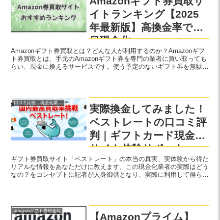
Amazonギフト券買取サ
イトランキング【2025
年最新版】高換金率で即
日現金化
Amazonギフト券買取とは？どんな人が利用するのか？Amazonギフ
ト券買取とは、手元のAmazonギフト券を専門の業者に買い取っても
らい、現金に換えるサービスです​。使う予定のないギフト券を無駄に
せず、お金がすぐ欲しいときに即日で現金化...
口コミ比較｜現金化業者実体験リポート
実際換金してみました！
ベストレートの口コミ評
判｜ギフトカード現金化
サイト体験リポート
ギフト券買取サイト「ベストレート」の本当の真実、実体験から得た
リアルな情報をあなただけに教えます。この現金化業者の実際はどう
なの？をコンセプトに記者が人身御供となり、実際に利用して得られ
た情報を包み隠さず大公開！真実を公開、暴露して利用者が知りたい
本当の真実を提供します。
amazonギフト券現金化
【Amazonプライム】