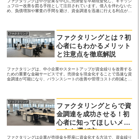
ファクタリングは中小企業を中心に売掛金を早期現金化し、キャッシ
ュフロー改善を図る手段として注目されています。借入を伴わないた
め、負債増加や審査の手間を避け、資金調達を迅速に行える利点があ
りますが、手数料や契約内容の確認が重要です。
ファクタリング
ファクタリングとは？初
心者にもわかるメリット
と注意点を徹底解説
ファクタリングは、中小企業やスタートアップが資金繰りを改善する
ための重要な金融サービスです。売掛金を現金化することで迅速な資
金調達が可能になり、バランスシートの改善や管理コストの削減とい
ったメリットもあります。契約内容や手数料に注意しながら、最適な
ファクタリングを選びましょう。
ファクタリング
ファクタリングとらで資
金調達を成功させる！初
心者に知ってほしいメリ
ットと選び方
ファクタリングは企業が売掛金を即座に資金化する方法で、資金繰り