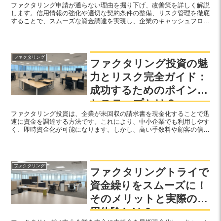
ファクタリング申請が通らない理由を掘り下げ、改善策を詳しく解説
します。信用情報の強化や適切な契約条件の整備、リスク管理を徹底
することで、スムーズな資金調達を実現し、企業のキャッシュフロー
改善を目指しましょう。
ファクタリング
ファクタリング投資の魅
力とリスク完全ガイド：
成功するためのポイント
とステップとは？
ファクタリング投資は、企業が未回収の請求書を現金化することで迅
速に資金を調達する方法です。これにより、中小企業でも利用しやす
く、即時資金化が可能になります。しかし、高い手数料や顧客の信用
リスクなどの注意点もあり、慎重な計画と適切な選択が重要です。フ
ァクタリングの利点とリスクを理解し活用しましょう。
ファクタリング
ファクタリングトライで
資金繰りをスムーズに！
そのメリットと実際の利
用体験とは？