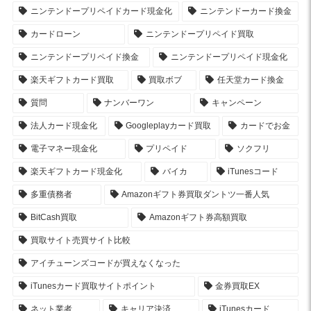
ニンテンドープリペイドカード現金化
ニンテンドーカード換金
カードローン
ニンテンドープリペイド買取
ニンテンドープリペイド換金
ニンテンドープリペイド現金化
楽天ギフトカード買取
買取ボブ
任天堂カード換金
質問
ナンバーワン
キャンペーン
法人カード現金化
Googleplayカード買取
カードでお金
電子マネー現金化
プリペイド
ソクフリ
楽天ギフトカード現金化
バイカ
iTunesコード
多重債務者
Amazonギフト券買取ダントツ一番人気
BitCash買取
Amazonギフト券高額買取
買取サイト売買サイト比較
アイチューンズコードが買えなくなった
iTunesカード買取サイトポイント
金券買取EX
ネット業者
キャリア決済
iTunesカード