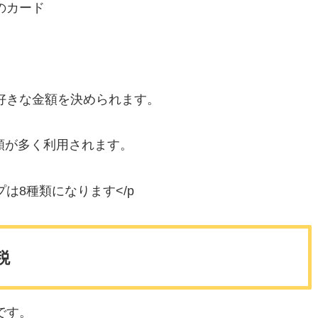
のカード
。
好きな金額を決められます。
金額が多く利用されます。
プは8種類になります
</p
税
です。