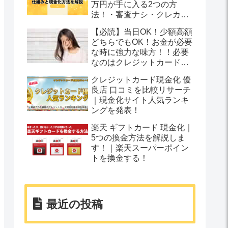
万円が手に入る2つの方
法！・審査ナシ・クレカ不
要
【必読】当日OK！少額高額
どちらでもOK！お金が必要
な時に強力な味方！！必要
なのはクレジットカードだ
けでお金を受け取る方法と
クレジットカード現金化 優
は？
良店 口コミを比較リサーチ
｜現金化サイト人気ランキ
ングを発表！
楽天 ギフトカード 現金化｜
5つの換金方法を解説しま
す！｜楽天スーパーポイン
トを換金する！
最近の投稿