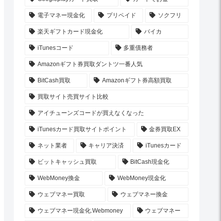
電子マネー現金化
プリペイド
ソクフリ
楽天ギフトカード現金化
バイカ
iTunesコード
多重債務者
Amazonギフト券買取ダントツ一番人気
BitCash買取
Amazonギフト券高額買取
買取サイト売買サイト比較
アイチューンズコードが買えなくなった
iTunesカード買取サイトポイント
金券買取EX
ネット業者
キャリア決済
iTunesカード
ビットキャッシュ買取
BitCash現金化
WebMoney換金
WebMoney現金化
ウェブマネー買取
ウェブマネー換金
ウェブマネー現金化.Webmoney
ウェブマネー