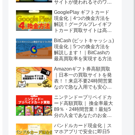
サイトが使われるそのワケ
は？
GooglePlay ギフトカード
現金化｜4つの換金方法を
解説！グーグルプレイギフ
トカード買取サイトは高換
金率を実現します！
BitCash (ビットキャッシュ)
現金化｜5つの換金方法を
解説します！｜BitCashの
最高買取率を実現する方法
Amazonギフト券高額買取
｜日本一の買取サイトを発
表！！来店不要24時間営業
なので急な入用でも安心で
す！
ニンテンドープリペイドカ
ード高額買取｜ 換金率最大
89％・24時間営業！最短5
分の入金であなたのお金つ
くりをサポートします！
バンドルカード現金化｜ス
マホアプリで安全に即日5