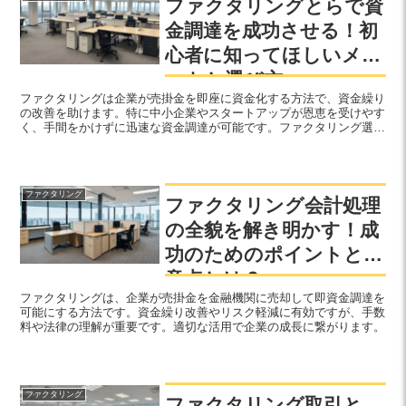
ファクタリングとらで資
金調達を成功させる！初
心者に知ってほしいメリ
ットと選び方
ファクタリングは企業が売掛金を即座に資金化する方法で、資金繰り
の改善を助けます。特に中小企業やスタートアップが恩恵を受けやす
く、手間をかけずに迅速な資金調達が可能です。ファクタリング選び
と活用戦略を練り、企業成長をサポートしましょう。
ファクタリング
ファクタリング会計処理
の全貌を解き明かす！成
功のためのポイントと注
意点とは？
ファクタリングは、企業が売掛金を金融機関に売却して即資金調達を
可能にする方法です。資金繰り改善やリスク軽減に有効ですが、手数
料や法律の理解が重要です。適切な活用で企業の成長に繋がります。
ファクタリング
ファクタリング取引と