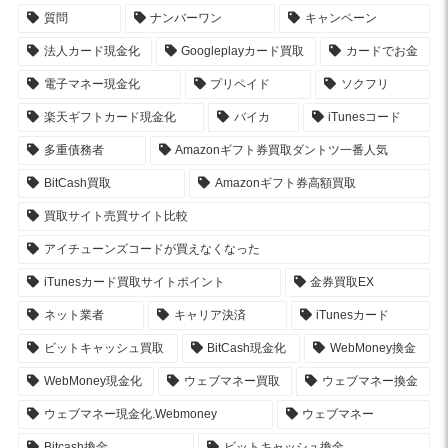
質問
ナンバーワン
キャンペーン
法人カード現金化
Googleplayカード買取
カードでお金
電子マネー現金化
プリペイド
ソクフリ
楽天ギフトカード現金化
バイカ
iTunesコード
多重債務者
Amazonギフト券買取ダントツ一番人気
BitCash買取
Amazonギフト券高額買取
買取サイト売買サイト比較
アイチューンズコードが買えなくなった
iTunesカード買取サイトポイント
金券買取EX
ネット業者
キャリア決済
iTunesカード
ビットキャッシュ買取
BitCash現金化
WebMoney換金
WebMoney現金化
ウェブマネー買取
ウェブマネー換金
ウェブマネー現金化.Webmoney
ウェブマネー
Bitcash換金
ビットキャッシュ換金